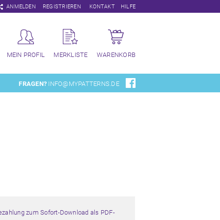
Navigation
ANMELDEN
REGISTRIEREN
KONTAKT
HILFE
überspringen
MEIN PROFIL
MERKLISTE
WARENKORB
FRAGEN?
INFO@MYPATTERNS.DE
Bezahlung zum Sofort-Download als PDF-