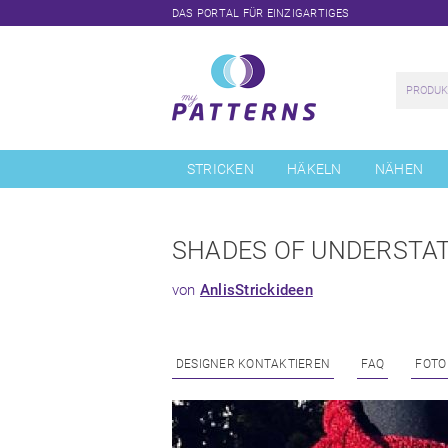
DAS PORTAL FÜR EINZIGARTIGES
Navigation
überspringen
STRICKEN
HÄKELN
NÄHEN
SHADES OF UNDERSTA
von
AnlisStrickideen
DESIGNER KONTAKTIEREN
FAQ
FOTO