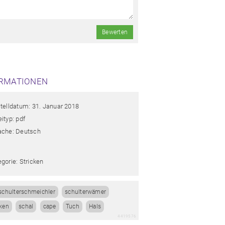
Bewerten
RMATIONEN
stelldatum: 31. Januar 2018
ityp: pdf
ache: Deutsch
gorie: Stricken
schulterschmeichler
schulterwämer
cken
schal
cape
Tuch
Hals
4419576