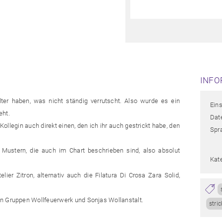
INFO
er haben, was nicht ständig verrutscht. Also wurde es ein
Ein
eht.
Date
Kollegin auch direkt einen, den ich ihr auch gestrickt habe, den
Spr
 Mustern, die auch im Chart beschrieben sind, also absolut
Kate
er Zitron, alternativ auch die Filatura Di Crosa Zara Solid,
en Gruppen Wollfeuerwerk und Sonjas Wollanstalt.
stri