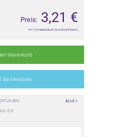
3,21
€
Preis:
inkl. Umsatzsteuer (soweit erhoben)
den Warenkorb
 die Merkliste
WERTUNGEN
ALLE >
NG: 0/5