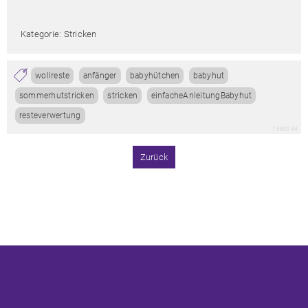
Kategorie: Stricken
wollreste
anfänger
babyhütchen
babyhut
sommerhutstricken
stricken
einfacheAnleitungBabyhut
resteverwertung
7680244
Zurück