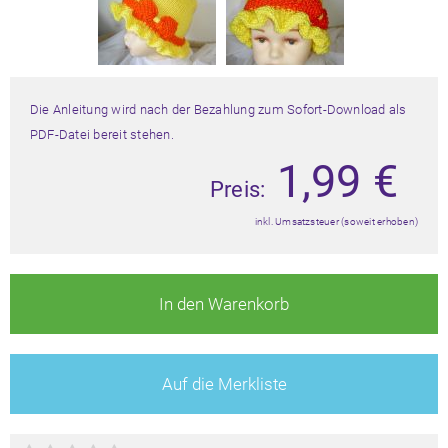
Die Anleitung wird nach der Bezahlung zum Sofort-Download als
PDF-Datei bereit stehen.
1,99
€
Preis:
inkl. Umsatzsteuer (soweit erhoben)
In den Warenkorb
Auf die Merkliste