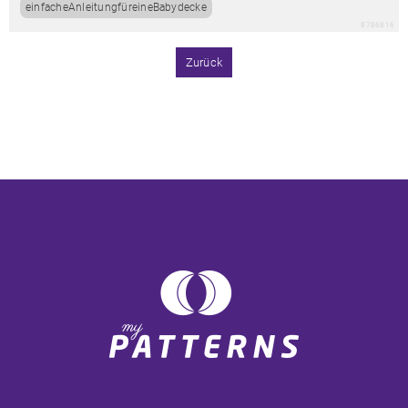
einfacheAnleitungfüreineBabydecke
8786816
Zurück