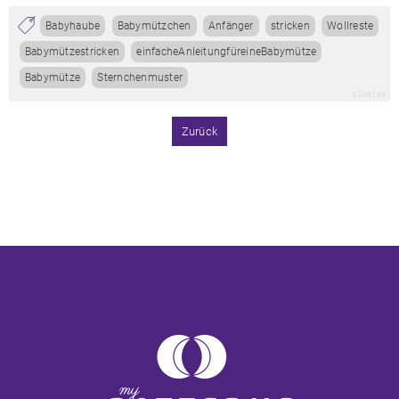
Babyhaube
Babymützchen
Anfänger
stricken
Wollreste
Babymützestricken
einfacheAnleitungfüreineBabymütze
Babymütze
Sternchenmuster
6324129
Zurück