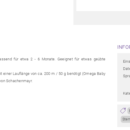
INFO
ssend für etwa 2 - 6 Monate. Geeignet für etwas geübte
Eins
Date
mit einer Lauflänge von ca. 200 m / 50 g benötigt (Omega Baby
Spr
s von Schachenmayr.
Kate
Ster