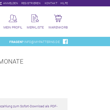
Navigation
ANMELDEN
REGISTRIEREN
KONTAKT
HILFE
überspringen
MEIN PROFIL
MERKLISTE
WARENKORB
FRAGEN?
INFO@MYPATTERNS.DE
 MONATE
Bezahlung zum Sofort-Download als PDF-