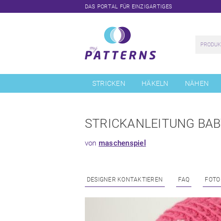
DAS PORTAL FÜR EINZIGARTIGES
Navigation
überspringen
STRICKEN
HÄKELN
NÄHEN
STRICKANLEITUNG BAB
von
maschenspiel
DESIGNER KONTAKTIEREN
FAQ
FOTO