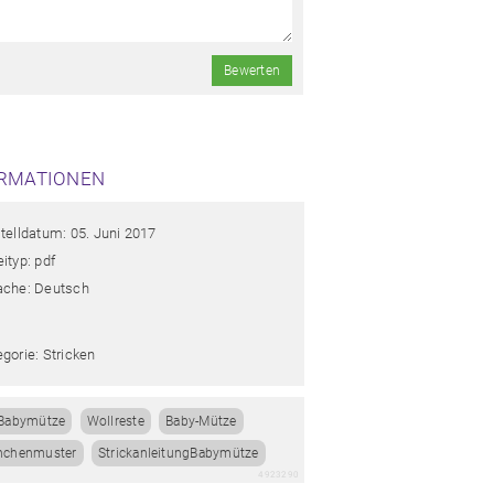
Bewerten
RMATIONEN
telldatum: 05. Juni 2017
ityp: pdf
ache: Deutsch
gorie: Stricken
Babymütze
Wollreste
Baby-Mütze
nchenmuster
StrickanleitungBabymütze
4923290