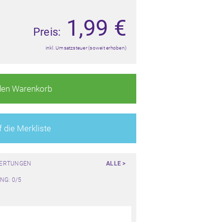
1,99
€
Preis:
inkl. Umsatzsteuer (soweit erhoben)
den Warenkorb
 die Merkliste
WERTUNGEN
ALLE >
NG: 0/5