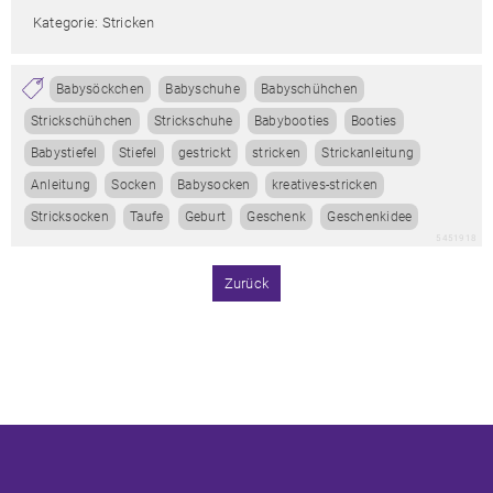
Kategorie: Stricken
Babysöckchen
Babyschuhe
Babyschühchen
Strickschühchen
Strickschuhe
Babybooties
Booties
Babystiefel
Stiefel
gestrickt
stricken
Strickanleitung
Anleitung
Socken
Babysocken
kreatives-stricken
Stricksocken
Taufe
Geburt
Geschenk
Geschenkidee
5451918
Zurück