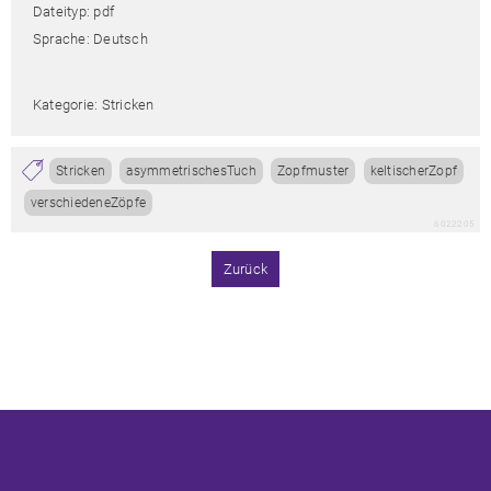
Dateityp: pdf
Sprache: Deutsch
Kategorie: Stricken
Stricken
asymmetrischesTuch
Zopfmuster
keltischerZopf
verschiedeneZöpfe
6022205
Zurück