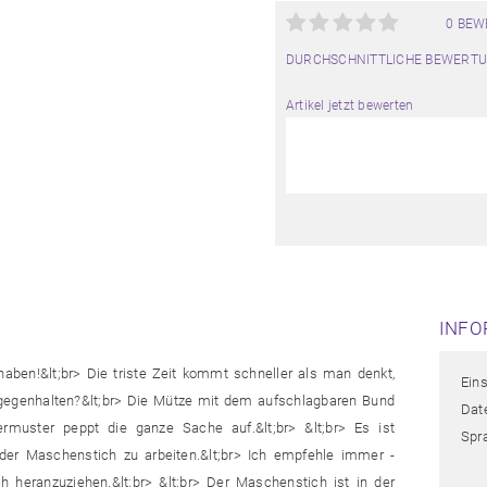
0 BE
DURCHSCHNITTLICHE BEWERTU
Artikel jetzt bewerten
INFO
ben!&lt;br> Die triste Zeit kommt schneller als man denkt,
Ein
gegenhalten?&lt;br> Die Mütze mit dem aufschlagbaren Bund
Date
ermuster peppt die ganze Sache auf.&lt;br> &lt;br> Es ist
Spr
der Maschenstich zu arbeiten.&lt;br> Ich empfehle immer -
 heranzuziehen.&lt;br> &lt;br> Der Maschenstich ist in der