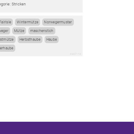
gorie: Stricken
FairIsle
Wintermütze
Norwegermuster
weger
Mütze
maschenstich
bstmütze
Herbsthaube
Haube
erhaube
8667118