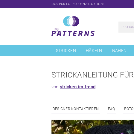
DAS PORTAL FÜR EINZIGARTIGES
Navigation
überspringen
STRICKEN
HÄKELN
NÄHEN
STRICKANLEITUNG FÜR
von
stricken-im-trend
DESIGNER KONTAKTIEREN
FAQ
FOTO