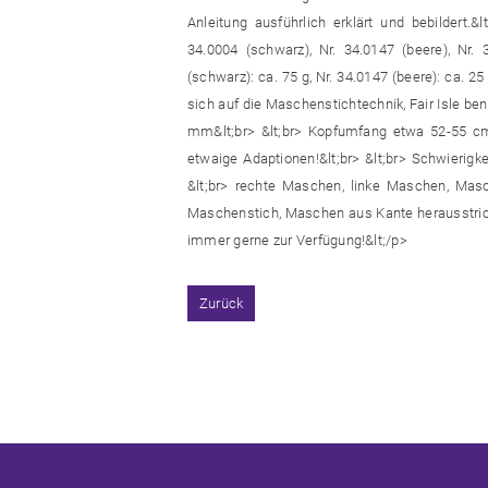
Anleitung ausführlich erklärt und bebildert.&
34.0004 (schwarz), Nr. 34.0147 (beere), Nr. 
(schwarz): ca. 75 g, Nr. 34.0147 (beere): ca. 25
sich auf die Maschenstichtechnik, Fair Isle ben
mm&lt;br> &lt;br> Kopfumfang etwa 52-55 cm&
etwaige Adaptionen!&lt;br> &lt;br> Schwierigkei
&lt;br> rechte Maschen, linke Maschen, Mas
Maschenstich, Maschen aus Kante herausstricke
immer gerne zur Verfügung!&lt;/p>
Zurück