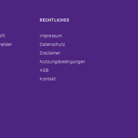
RECHTLICHES
ion
Navigation
fil
Impressum
ingen
überspringen
melden
Datenschutz
Disclaimer
Nutzungsbedingungen
AGB
Kontakt