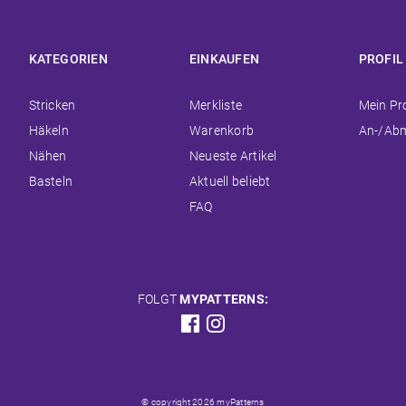
KATEGORIEN
EINKAUFEN
PROFIL
Navigation
Navigation
Navigat
Stricken
Merkliste
Mein Pro
überspringen
überspringen
überspr
Häkeln
Warenkorb
An-/Ab
Nähen
Neueste Artikel
Basteln
Aktuell beliebt
FAQ
FOLGT
MYPATTERNS:
© copyright 2026 myPatterns