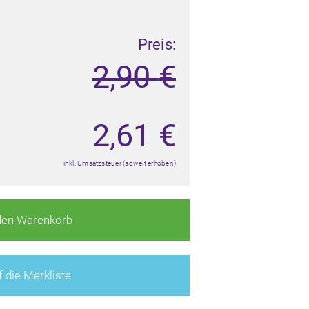
Preis:
2,90
€
2,61
€
inkl. Umsatzsteuer (soweit erhoben)
den Warenkorb
 die Merkliste