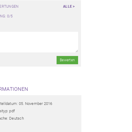
WERTUNGEN
ALLE >
NG: 0/5
Bewerten
RMATIONEN
stelldatum: 05. November 2016
ityp: pdf
ache: Deutsch