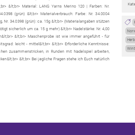
Kate
lt;br> &lt;br> Material: LANG Yarns Merino 120 | Farben: Nr.
34.0398 (grün) &lt;br> Materialverbrauch: Farbe: Nr. 34.0004
 g, Nr. 34.0398 (grün): ca. 15g &lt;br> (Materialangaben stützen
ötigt sicherlich um ca. 15 g mehr) &lt;br> Nadelstärke: Nr. 4,00
Nor
lt;br> &lt;br> Maschenprobe ist wie immer angeführt - für
Her
tsgrad: leicht - mittel&lt;br> &lt;br> Erforderliche Kenntnisse:
Wint
chen zusammenstricken, in Runden mit Nadelspiel arbeiten,
n&lt;br> &lt;br> Bei jegliche Fragen stehe ich Euch natürlich