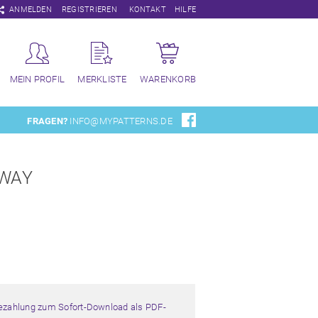
Navigation
ANMELDEN
REGISTRIEREN
KONTAKT
HILFE
überspringen
MEIN PROFIL
MERKLISTE
WARENKORB
FRAGEN?
INFO@MYPATTERNS.DE
RWAY
Bezahlung zum Sofort-Download als PDF-