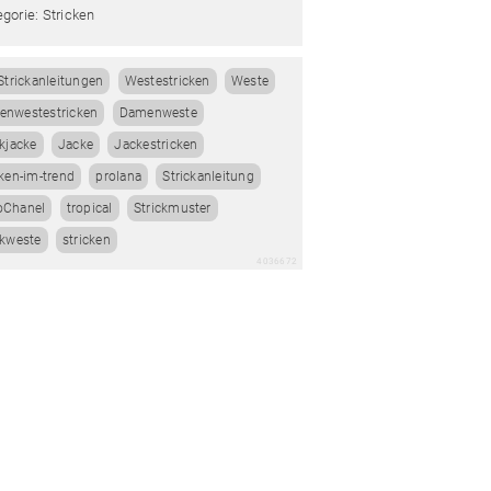
gorie: Stricken
Strickanleitungen
Westestricken
Weste
nwestestricken
Damenweste
ckjacke
Jacke
Jackestricken
cken-im-trend
prolana
Strickanleitung
oChanel
tropical
Strickmuster
ckweste
stricken
4036672