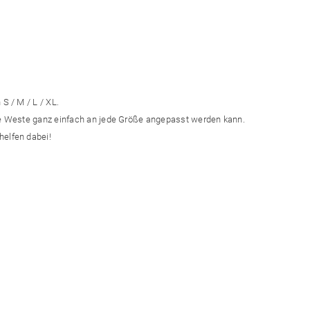
S / M / L / XL.
die Weste ganz einfach an jede Größe angepasst werden kann.
helfen dabei!