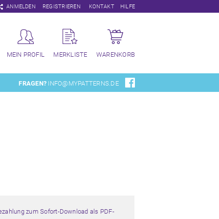
Navigation
ANMELDEN
REGISTRIEREN
KONTAKT
HILFE
überspringen
MEIN PROFIL
MERKLISTE
WARENKORB
FRAGEN?
INFO@MYPATTERNS.DE
Bezahlung zum Sofort-Download als PDF-