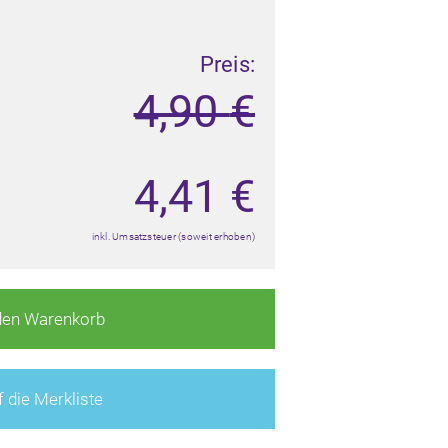
Preis:
4,90
€
4,41
€
inkl. Umsatzsteuer (soweit erhoben)
den Warenkorb
 die Merkliste