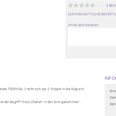
0 BE
DURCHSCHNITTLICHE BEWERTU
Artikel jetzt bewerten
INFO
e TROPICAL 2 reiht sich als 2. Projekt in die Rige ein!
Eins
Date
erst der Begriff *Coco Chanel* in den Sinn gekommen...
Spr