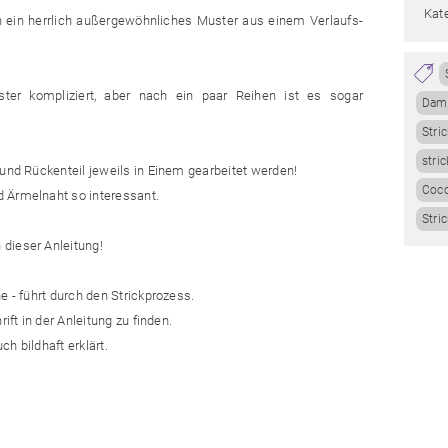
Kate
ein herrlich außergewöhnliches Muster aus einem Verlaufs-
ster kompliziert, aber nach ein paar Reihen ist es sogar
Dame
Stri
stri
 und Rückenteil jeweils in Einem gearbeitet werden!
Coc
 Ärmelnaht so interessant.
Stri
dieser Anleitung!
e - führt durch den Strickprozess.
ift in der Anleitung zu finden.
h bildhaft erklärt.