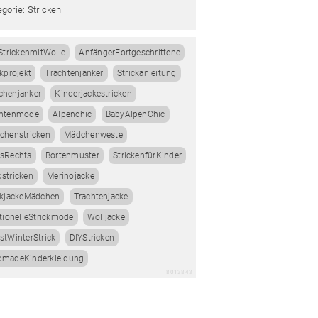
gorie: Stricken
StrickenmitWolle
AnfängerFortgeschrittene
ckprojekt
Trachtenjanker
Strickanleitung
henjanker
Kinderjackestricken
chtenmode
Alpenchic
BabyAlpenChic
chenstricken
Mädchenweste
sRechts
Bortenmuster
StrickenfürKinder
stricken
Merinojacke
ckjackeMädchen
Trachtenjacke
itionelleStrickmode
Wolljacke
stWinterStrick
DIYStricken
dmadeKinderkleidung
8013843