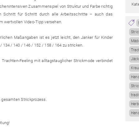
Kate
schenintensiven Zusammenspiel von Struktur und Farbe richtig
 Schritt für Schritt durch alle Arbeitsschritte – auch das
nem wertvollen Video-Tipp versehen.
Stri
lichen Maßangaben ist es jetzt leicht, den Janker für Kinder
Mädc
 134 / 140 / 146 / 152 / 158 / 164 zu stricken.
Tra
Jäck
 Trachten-Feeling mit alltagstauglicher Strickmode verbindet
Krau
Hand
Stri
trad
n gesamten Strickprozess.
Herb
Han
itung!