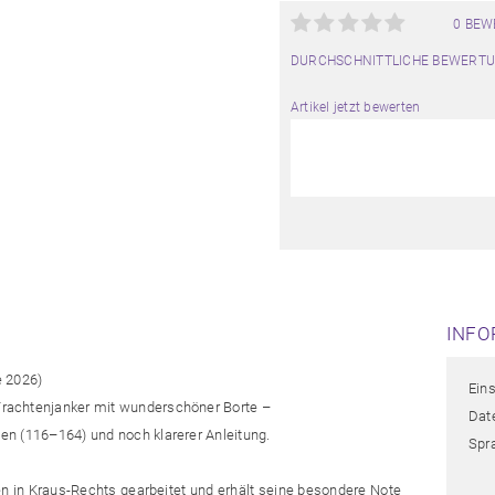
0 BE
DURCHSCHNITTLICHE BEWERTU
Artikel jetzt bewerten
INFO
e 2026)
Ein
-Trachtenjanker mit wunderschöner Borte –
Date
ößen (116–164) und noch klarerer Anleitung.
Spr
en in Kraus-Rechts gearbeitet und erhält seine besondere Note