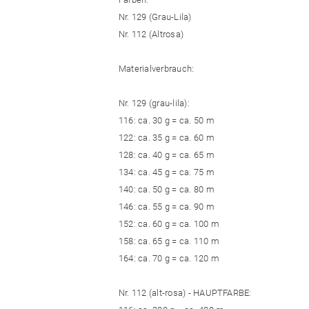
Nr. 129 (Grau-Lila)
Nr. 112 (Altrosa)
Materialverbrauch:
Nr. 129 (grau-lila):
116: ca. 30 g = ca. 50 m
122: ca. 35 g = ca. 60 m
128: ca. 40 g = ca. 65 m
134: ca. 45 g = ca. 75 m
140: ca. 50 g = ca. 80 m
146: ca. 55 g = ca. 90 m
152: ca. 60 g = ca. 100 m
158: ca. 65 g = ca. 110 m
164: ca. 70 g = ca. 120 m
Nr. 112 (alt-rosa) - HAUPTFARBE: