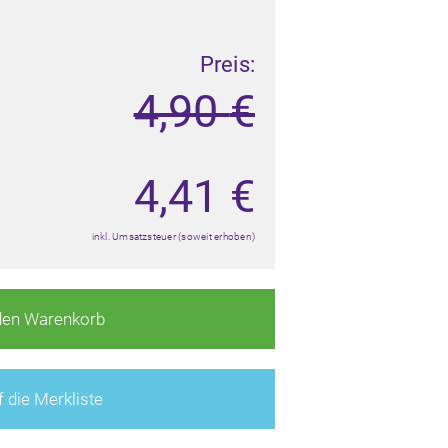
Preis:
4,90
€
4,41
€
inkl. Umsatzsteuer (soweit erhoben)
den Warenkorb
 die Merkliste