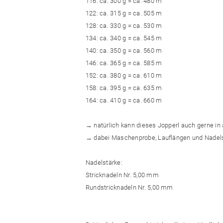
116: ca. 300 g = ca. 480 m
122: ca. 315 g = ca. 505 m
128: ca. 330 g = ca. 530 m
134: ca. 340 g = ca. 545 m
140: ca. 350 g = ca. 560 m
146: ca. 365 g = ca. 585 m
152: ca. 380 g = ca. 610 m
158: ca. 395 g = ca. 635 m
164: ca. 410 g = ca. 660 m
→ natürlich kann dieses Jopperl auch gerne in
→ dabei Maschenprobe, Lauflängen und Nadel
Nadelstärke:
Stricknadeln Nr. 5,00 mm
Rundstricknadeln Nr. 5,00 mm