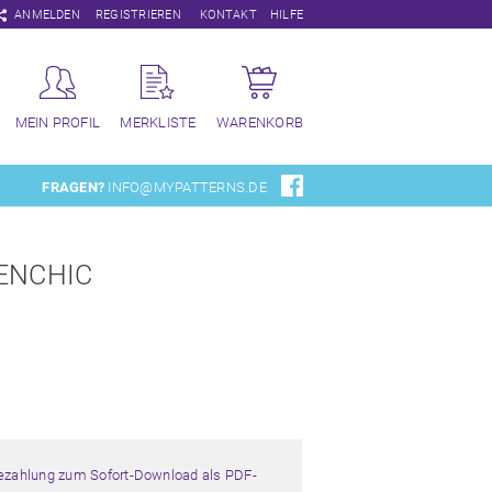
Navigation
ANMELDEN
REGISTRIEREN
KONTAKT
HILFE
überspringen
MEIN PROFIL
MERKLISTE
WARENKORB
FRAGEN?
INFO@MYPATTERNS.DE
ENCHIC
Bezahlung zum Sofort-Download als PDF-