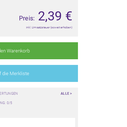
2,39
€
Preis:
inkl. Umsatzsteuer (soweit erhoben)
den Warenkorb
 die Merkliste
WERTUNGEN
ALLE >
NG: 0/5