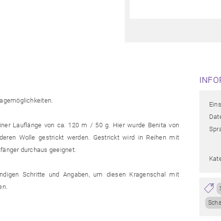
INFO
agemöglichkeiten.
Ein
Date
einer Lauflänge von ca. 120 m / 50 g. Hier wurde Benita von
Spr
eren Wolle gestrickt werden. Gestrickt wird in Reihen mit
nfänger durchaus geeignet.
Kate
endigen Schritte und Angaben, um diesen Kragenschal mit
en.
Scha