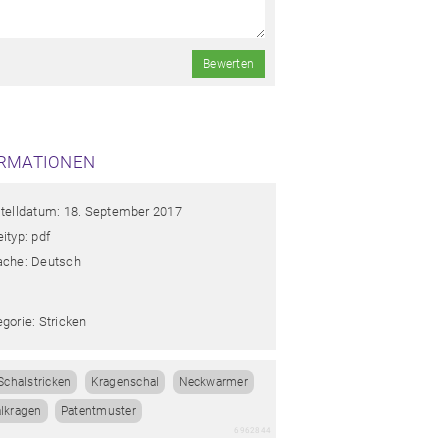
Bewerten
RMATIONEN
stelldatum: 18. September 2017
ityp: pdf
ache: Deutsch
gorie: Stricken
Schalstricken
Kragenschal
Neckwarmer
lkragen
Patentmuster
6962844