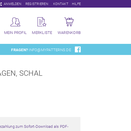
Navigation
ANMELDEN
REGISTRIEREN
KONTAKT
HILFE
überspringen
MEIN PROFIL
MERKLISTE
WARENKORB
FRAGEN?
INFO@MYPATTERNS.DE
GEN, SCHAL
Bezahlung zum Sofort-Download als PDF-