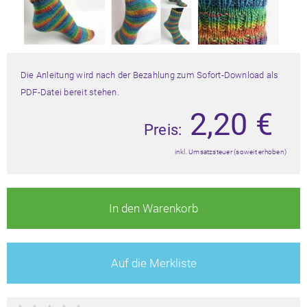
Die Anleitung wird nach der Bezahlung zum Sofort-Download als
PDF-Datei bereit stehen.
2,20
€
Preis:
inkl. Umsatzsteuer (soweit erhoben)
In den Warenkorb
Auf die Merkliste