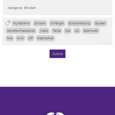
Kategorie: Stricken
myPatterns
stricken
Anfänger
Strickanleitung
Socken
AbkettenNadelspiel
Video
Ferse
toe
up
täschwerk
fixe
bind
off
elastisches
1632098
Zurück