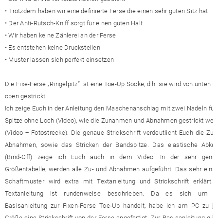
• Trotzdem haben wir eine definierte Ferse die einen sehr guten Sitz hat
• Der Anti-Rutsch-Kniff sorgt für einen guten Halt
• Wir haben keine Zählerei an der Ferse
• Es entstehen keine Druckstellen
• Muster lassen sich perfekt einsetzen
Die Fixe-Ferse „Ringelpitz“ ist eine Toe-Up Socke, d.h. sie wird von unten 
oben gestrickt.
Ich zeige Euch in der Anleitung den Maschenanschlag mit zwei Nadeln für 
Spitze ohne Loch (Video), wie die Zunahmen und Abnahmen gestrickt wer
(Video + Fotostrecke). Die genaue Strickschrift verdeutlicht Euch die Zu-
Abnahmen, sowie das Stricken der Bandspitze. Das elastische Abket
(Bind-Off) zeige ich Euch auch in dem Video. In der sehr gena
Größentabelle, werden alle Zu- und Abnahmen aufgeführt. Das sehr eina
Schaftmuster wird extra mit Textanleitung und Strickschrift erklärt. 
Textanleitung ist rundenweise beschrieben. Da es sich um e
Basisanleitung zur Fixen-Ferse Toe-Up handelt, habe ich am PC zu je
Größe eine Strickschrift von der Ferse angefertigt. Zur Basisanleitung gib