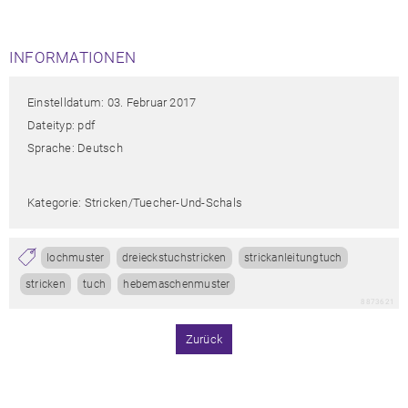
INFORMATIONEN
Einstelldatum: 03. Februar 2017
Dateityp: pdf
Sprache: Deutsch
Kategorie: Stricken/tuecher-Und-Schals
lochmuster
dreieckstuchstricken
strickanleitungtuch
stricken
tuch
hebemaschenmuster
8873621
Zurück