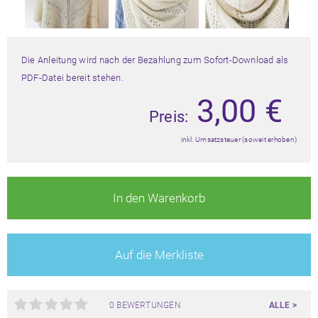
Die Anleitung wird nach der Bezahlung zum Sofort-Download als
PDF-Datei bereit stehen.
3,00
€
Preis:
inkl. Umsatzsteuer (soweit erhoben)
In den Warenkorb
Auf die Merkliste
0 BEWERTUNGEN
ALLE >