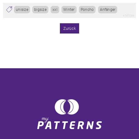
unisize
bigsize
xxl
Winter
Poncho
Anfänger
4727289
Zurück