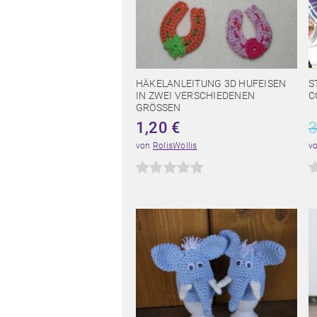
HÄKELANLEITUNG 3D HUFEISEN
S
IN ZWEI VERSCHIEDENEN
C
GRÖSSEN
1,20
€
3
von
RolisWollis
v