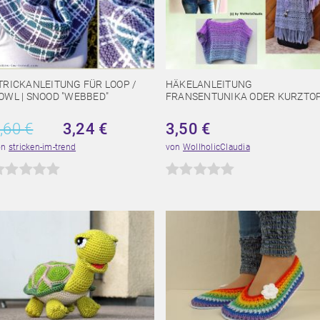
TRICKANLEITUNG FÜR LOOP /
HÄKELANLEITUNG
OWL | SNOOD "WEBBED"
FRANSENTUNIKA ODER KURZTO
,60
€
3,24
€
3,50
€
on
stricken-im-trend
von
WollholicClaudia