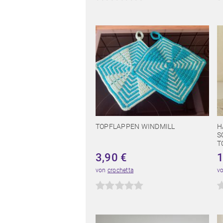
TOPFLAPPEN WINDMILL
H
S
T
3,90
€
von
crochetta
v