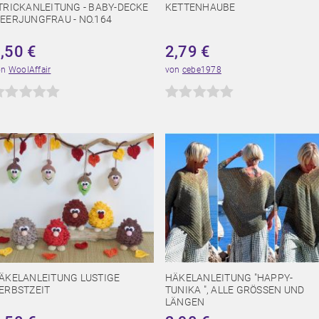
TRICKANLEITUNG - BABY-DECKE
KETTENHAUBE
EERJUNGFRAU - NO.164
4,50
€
2,79
€
on
WoolAffair
von
cebe1978
ÄKELANLEITUNG LUSTIGE
HÄKELANLEITUNG "HAPPY-
ERBSTZEIT
TUNIKA ", ALLE GRÖSSEN UND L
ÄNGEN