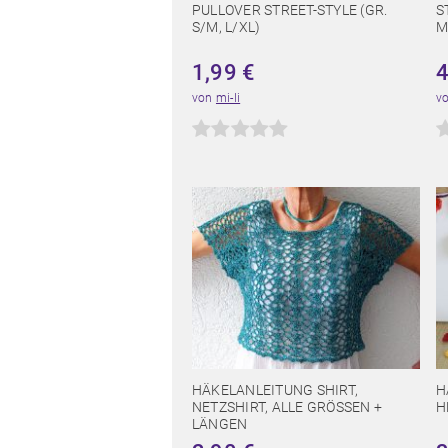
PULLOVER STREET-STYLE (GR.
S
S/M, L/XL)
M
1,99
€
von
mi-li
v
HÄKELANLEITUNG SHIRT,
H
NETZSHIRT, ALLE GRÖSSEN + L
H
ÄNGEN