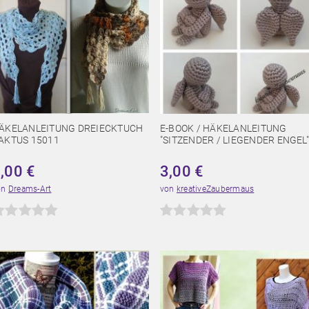
ÄKELANLEITUNG DREIECKTUCH
E-BOOK / HÄKELANLEITUNG
AKTUS 15011
"SITZENDER / LIEGENDER ENGEL"
2,00
€
3,00
€
on
Dreams-Art
von
kreativeZaubermaus