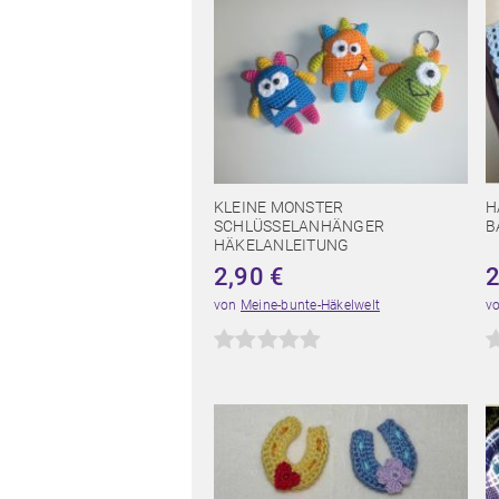
KLEINE MONSTER
H
SCHLÜSSELANHÄNGER
B
HÄKELANLEITUNG
2,90
€
von
Meine-bunte-Häkelwelt
v