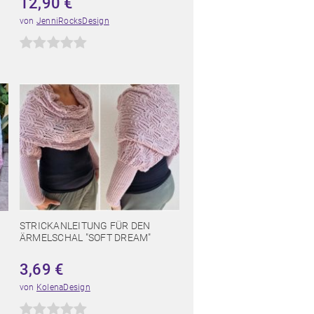
12,90
€
von
JenniRocksDesign
N
STRICKANLEITUNG FÜR DEN
ÄRMELSCHAL "SOFT DREAM"
3,69
€
von
KolenaDesign