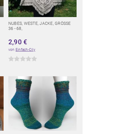
NUBES, WESTE, JACKE, GRÖSSE 3
6 - 68,
2,90
€
von
Einfach-Cily