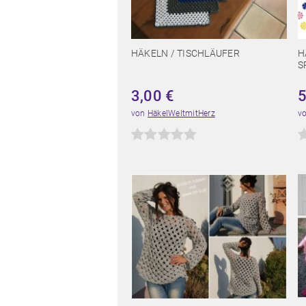
HÄKELN / TISCHLÄUFER
H
S
3,00
€
von
HäkelWeltmitHerz
v