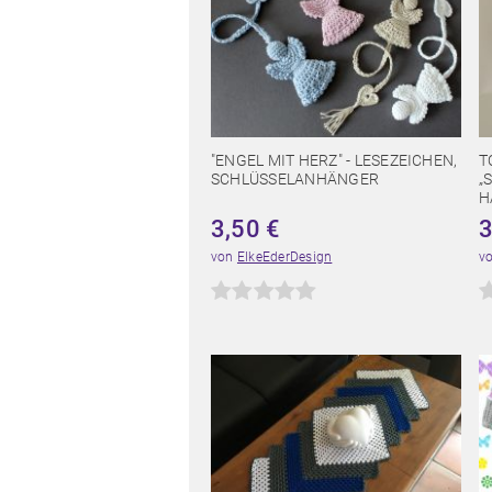
"ENGEL MIT HERZ" - LESEZEICHEN,
T
SCHLÜSSELANHÄNGER
„
H
3,50
€
von
ElkeEderDesign
v