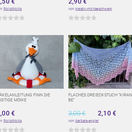
3,50
€
2,90
€
on
RolisWollis
von
kreativ-mit-taeschwerk
ÄKELANLEITUNG FINN DIE
FLACHES DREIECKSTUCH "KIRA
USTIGE MÖWE
BE"
4,00
€
3,00
€
2,10
€
on
RolisWollis
von
barbara-engler