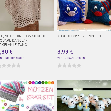
OP, NETZSHIRT, SOMMERPULLI
KUSCHELKISSEN FRIDOLIN
SQUARE DANCE“ -
ÄKELANLEITUNG
3,80
€
3,99
€
on
ElkeEderDesign
von
LuckyArtDesign