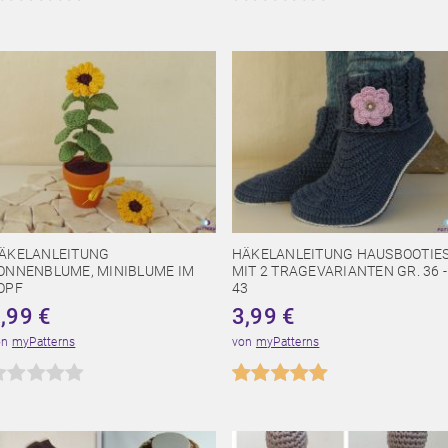
ÄKELANLEITUNG
HÄKELANLEITUNG HAUSBOOTIE
ONNENBLUME, MINIBLUME IM
MIT 2 TRAGEVARIANTEN GR. 36 -
OPF
43
1,99
€
3,99
€
on
myPatterns
von
myPatterns