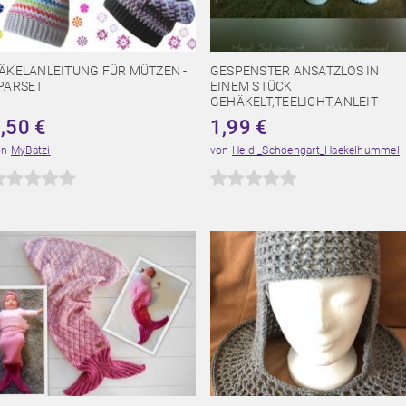
ÄKELANLEITUNG FÜR MÜTZEN -
GESPENSTER ANSATZLOS IN
PARSET
EINEM STÜCK
GEHÄKELT,TEELICHT,ANLEIT
5,50
€
1,99
€
on
MyBatzi
von
Heidi_Schoengart_Haekelhummel