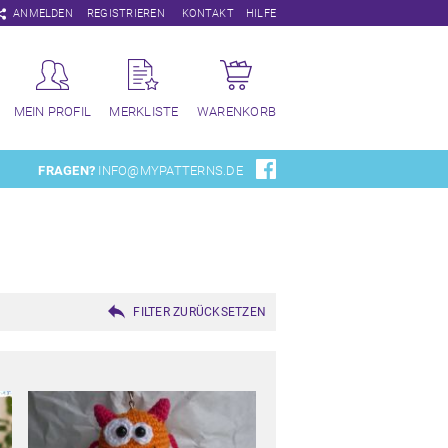
Navigation
ANMELDEN
REGISTRIEREN
KONTAKT
HILFE
überspringen
MEIN PROFIL
MERKLISTE
WARENKORB
FRAGEN?
INFO@MYPATTERNS.DE
FILTER ZURÜCKSETZEN