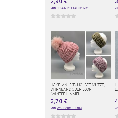
2,90
€
von
kreativ-mit-taeschwerk
v
HÄKELANLEITUNG -SET MÜTZE,
H
STIRNBAND ODER LOOP
L
"WINTERHIMMEL
3,70
€
von
WollholicClaudia
v