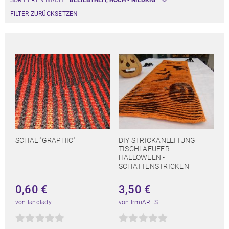
SORTIEREN NACH:
FILTER ZURÜCKSETZEN
SCHAL "GRAPHIC"
DIY STRICKANLEITUNG
TISCHLAEUFER
HALLOWEEN -
SCHATTENSTRICKEN
0,60
€
3,50
€
von
landlady
von
IrmiARTS