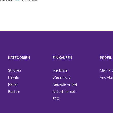
KATEGORIEN
EINKAUFEN
PROFIL
Navigation
Navigation
Navigat
Stricken
Merkliste
Mein Pro
überspringen
überspringen
überspr
Häkeln
Warenkorb
An-/Ab
Nähen
Neueste Artikel
Basteln
Aktuell beliebt
FAQ