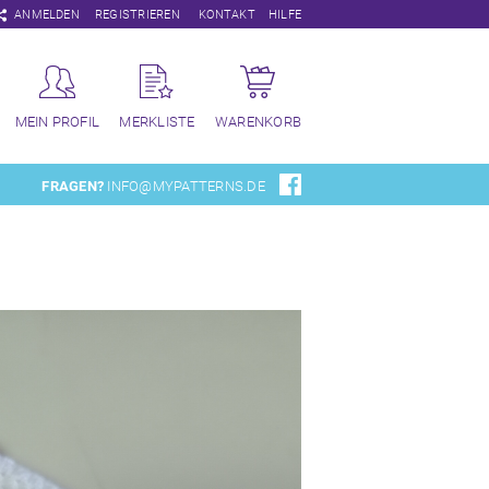
Navigation
ANMELDEN
REGISTRIEREN
KONTAKT
HILFE
überspringen
MEIN PROFIL
MERKLISTE
WARENKORB
FRAGEN?
INFO@MYPATTERNS.DE