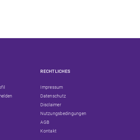
RECHTLICHES
ion
Navigation
fil
Impressum
ingen
überspringen
melden
Datenschutz
Disclaimer
Nutzungsbedingungen
AGB
Kontakt