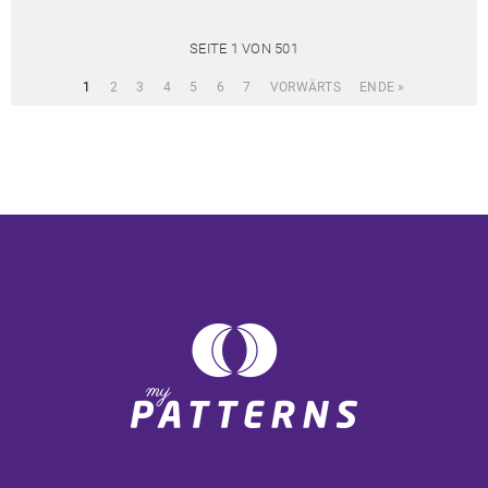
SEITE 1 VON 501
1
2
3
4
5
6
7
VORWÄRTS
ENDE »