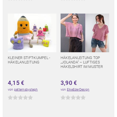
KLEINER STIFT-KUMPEL -
HÄKELANLEITUNG TOP
HÄKELANLEITUNG
„JOLANDA“ – LUFTIGES
HÄKELSHIRT IM MUSTER
4,15
€
3,90
€
von
patternsbysteph
von
ElkeEderDesign