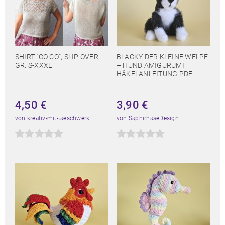
SHIRT "CO CO", SLIP OVER,
BLACKY DER KLEINE WELPE
GR. S-XXXL
– HUND AMIGURUMI
HÄKELANLEITUNG PDF
4,50
€
3,90
€
von
kreativ-mit-taeschwerk
von
SaphirhaseDesign