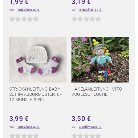
1,99
€
3,19
€
von
maschenspiel
von
maschenspiel
STRICKANLEITUNG BABY-
HÄKELANLEITUNG - VITO
SET IM AJOURMUSTER, 6 -
VOGELSCHEUCHE
12 MONATE #090
3,99
€
3,50
€
von
maschenspiel
von
creativissimo