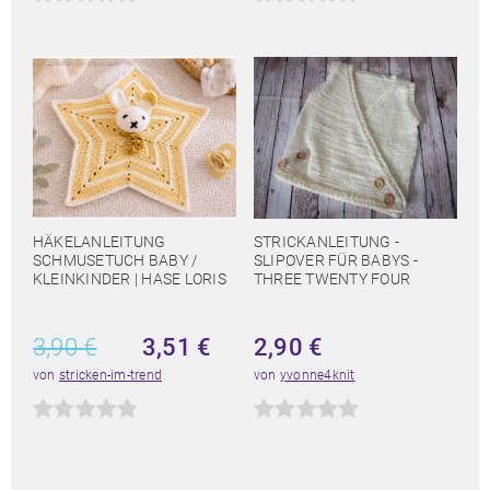
HÄKELANLEITUNG
STRICKANLEITUNG -
SCHMUSETUCH BABY /
SLIPOVER FÜR BABYS -
KLEINKINDER | HASE LORIS
THREE TWENTY FOUR
3,90
€
3,51
€
2,90
€
von
stricken-im-trend
von
yvonne4knit