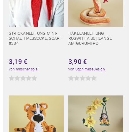
STRICKANLEITUNG MINI-
HÄKELANLEITUNG
SCHAL, HALSSOCKE, SCARF
ROSWITHA SCHLANGE
#384
AMIGURUMI PDF
3,19
€
3,90
€
von
maschenspiel
von
SaphirhaseDesign