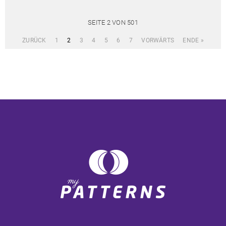
SEITE 2 VON 501
ZURÜCK
1
2
3
4
5
6
7
VORWÄRTS
ENDE »