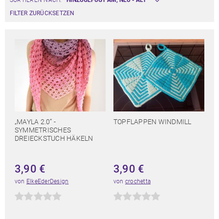
SORTIEREN NACH:
FILTER ZURÜCKSETZEN
„MAYLA 2.0“ -
TOPFLAPPEN WINDMILL
SYMMETRISCHES
DREIECKSTUCH HÄKELN
3,90
€
3,90
€
von
ElkeEderDesign
von
crochetta