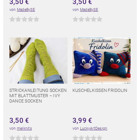
3,50
€
3,50
€
von
MadeBySE
von
MadeBySE
STRICKANLEITUNG SOCKEN
KUSCHELKISSEN FRIDOLIN
MIT BLATTMUSTER – IVY
DANCE SOCKEN
3,50
€
3,99
€
von
melknits
von
LuckyArtDesign