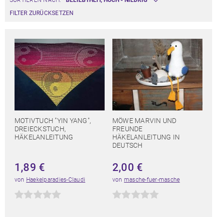
SORTIEREN NACH:
FILTER ZURÜCKSETZEN
MOTIVTUCH "YIN YANG",
MÖWE MARVIN UND
DREIECKSTUCH,
FREUNDE
HÄKELANLEITUNG
HÄKELANLEITUNG IN
DEUTSCH
1,89
€
2,00
€
von
Haekelparadies-Claudi
von
masche-fuer-masche