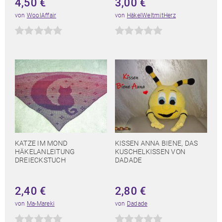
4,50
€
3,00
€
von
WoolAffair
von
HäkelWeltmitHerz
KATZE IM MOND
KISSEN ANNA BIENE, DAS
HÄKELANLEITUNG
KUSCHELKISSEN VON
DREIECKSTUCH
DADADE
2,40
€
2,80
€
von
Ma-Mareki
von
Dadade