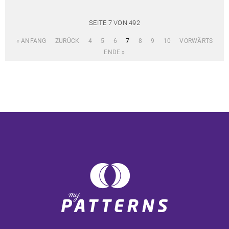
SEITE 7 VON 492
« ANFANG
ZURÜCK
4
5
6
7
8
9
10
VORWÄRTS
ENDE »